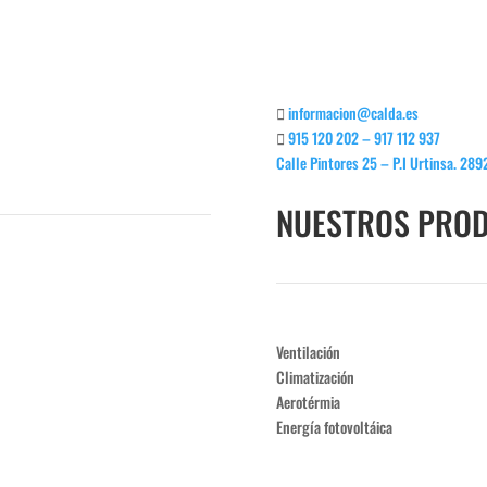
informacion@calda.es
915 120 202 – 917 112 937
Calle Pintores 25 – P.I Urtinsa. 28
NUESTROS PRO
Ventilación
Climatización
Aerotérmia
Energía fotovoltáica