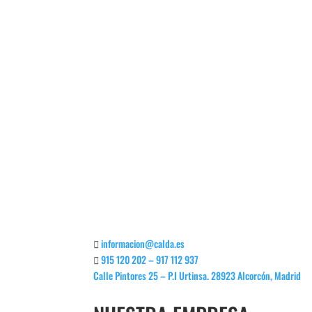
Antivibrador techo
Anti
informacion@calda.es
915 120 202 – 917 112 937
Calle Pintores 25 – P.I Urtinsa. 28923 Alcorcón, Madrid